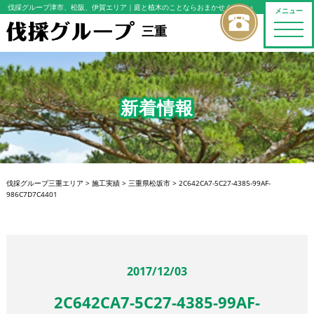
伐採グループ津市、松阪、伊賀エリア
｜庭と植木のことならおまかせください
メニュー
toggle
三重
naviga
新着情報
伐採グループ三重エリア
>
施工実績
>
三重県松坂市
>
2C642CA7-5C27-4385-99AF-
986C7D7C4401
2017/12/03
2C642CA7-5C27-4385-99AF-