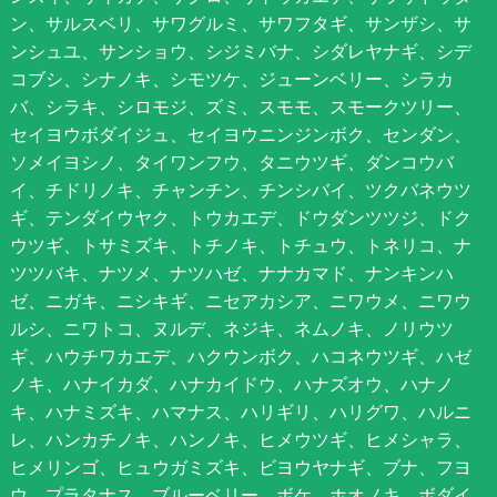
ン、サルスベリ、サワグルミ、サワフタギ、サンザシ、サ
ンシュユ、サンショウ、シジミバナ、シダレヤナギ、シデ
コブシ、シナノキ、シモツケ、ジューンベリー、シラカ
バ、シラキ、シロモジ、ズミ、スモモ、スモークツリー、
セイヨウボダイジュ、セイヨウニンジンボク、センダン、
ソメイヨシノ、タイワンフウ、タニウツギ、ダンコウバ
イ、チドリノキ、チャンチン、チンシバイ、ツクバネウツ
ギ、テンダイウヤク、トウカエデ、ドウダンツツジ、ドク
ウツギ、トサミズキ、トチノキ、トチュウ、トネリコ、ナ
ツツバキ、ナツメ、ナツハゼ、ナナカマド、ナンキンハ
ゼ、ニガキ、ニシキギ、ニセアカシア、ニワウメ、ニワウ
ルシ、ニワトコ、ヌルデ、ネジキ、ネムノキ、ノリウツ
ギ、ハウチワカエデ、ハクウンボク、ハコネウツギ、ハゼ
ノキ、ハナイカダ、ハナカイドウ、ハナズオウ、ハナノ
キ、ハナミズキ、ハマナス、ハリギリ、ハリグワ、ハルニ
レ、ハンカチノキ、ハンノキ、ヒメウツギ、ヒメシャラ、
ヒメリンゴ、ヒュウガミズキ、ビヨウヤナギ、ブナ、フヨ
ウ、プラタナス、ブルーベリー、ボケ、ホオノキ、ボダイ