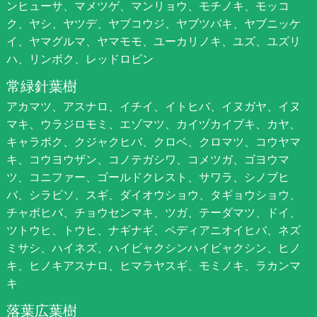
ンヒューサ、マメツゲ、マンリョウ、モチノキ、モッコ
ク、ヤシ、ヤツデ、ヤブコウジ、ヤブツバキ、ヤブニッケ
イ、ヤマグルマ、ヤマモモ、ユーカリノキ、ユズ、ユズリ
ハ、リンボク、レッドロビン
常緑針葉樹
アカマツ、アスナロ、イチイ、イトヒバ、イヌガヤ、イヌ
マキ、ウラジロモミ、エゾマツ、カイヅカイブキ、カヤ、
キャラボク、クジャクヒバ、クロベ、クロマツ、コウヤマ
キ、コウヨウザン、コノテガシワ、コメツガ、ゴヨウマ
ツ、コニファー、ゴールドクレスト、サワラ、シノブヒ
バ、シラビソ、スギ、ダイオウショウ、タギョウショウ、
チャボヒバ、チョウセンマキ、ツガ、テーダマツ、ドイ、
ツトウヒ、トウヒ、ナギナギ、ペディアニオイヒバ、ネズ
ミサシ、ハイネズ、ハイビャクシンハイビャクシン、ヒノ
キ、ヒノキアスナロ、ヒマラヤスギ、モミノキ、ラカンマ
キ
落葉広葉樹