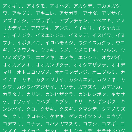
アオギリ、アオダモ、アオハダ、アカシデ、アカメガシ
ワ、アキグミ、アキニレ、アサガラ、アサダ、アジサイ、
アズキナシ、アブラギリ、アブラチャン、アベマキ、アメ
リカデイゴ、アワブキ、アンズ、イイギリ、イタヤカエ
デ、イチジク、イヌエンジュ、イヌシデ、イヌビワ、イヌ
ブナ、イボタノキ、イロハモミジ、ウグイスカグラ、ウコ
ギ、ウチワノキ、ウツギ、ウメ、ウメモドキ、ウルシ、ウ
ワミズザクラ、エゴノキ、エノキ、エンジュ、オウバイ、
オオカメノキ、オオカンザクラ、オオシマザクラ、オオデ
マリ、オトコヨウゾメ、オオモクゲンジ、オニグルミ、カ
イノキ、カキ、ガクアジサイ、カジカエデ、カジノキ、カ
シワ、カシワバアジサイ、カツラ、ガマズミ、カマツカ、
カラタチ、カリン、カンヒザクラ、カンレンボク、キササ
ゲ、キソケイ、キハダ、キブシ、キリ、キンギンボク、キ
ンシバイ、クコ、クサギ、クヌギ、クマシデ、クマノミズ
キ、クリ、クロモジ、ケヤキ、ゲンカイツツジ、コウゾ、
コデマリ、コナラ、コバノガマズミ、コブシ、ゴマギ、ゴ
ンズイ、サイカチ、ザクロ、サトウカエデ、サラサドウダ