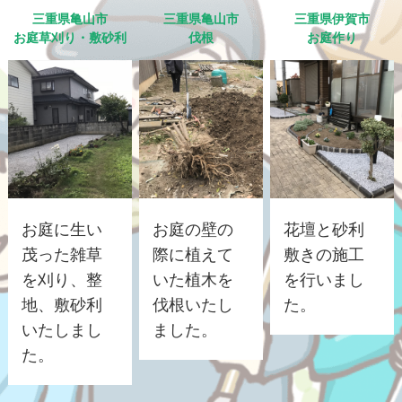
三重県亀山市
三重県亀山市
三重県伊賀市
お庭草刈り・敷砂利
伐根
お庭作り
お庭に生い
お庭の壁の
花壇と砂利
茂った雑草
際に植えて
敷きの施工
を刈り、整
いた植木を
を行いまし
地、敷砂利
伐根いたし
た。
いたしまし
ました。
た。