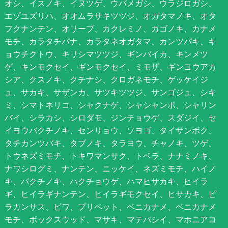
オシ、イスノキ、イヌツゲ、ウバメガシ、ウラジロガシ、
エゾユズリハ、オオムラサキツツジ、オガタマノキ、オタ
フクナンテン、オリーブ、カクレミノ、カゴノキ、カナメ
モチ、カラタチバナ、カラタネオガタマ、カンツバキ、キ
ョウチクトウ、キリシマツツジ、ギンバイカ、キンメツ
ゲ、キンモクセイ、ギンモクセイ、ミモザ、ギンヨウアカ
シア、クスノキ、クチナシ、クロガネモチ、ゲッケイジ
ュ、サカキ、サザンカ、サツキツツジ、サンゴジュ、シキ
ミ、シマトネリコ、シャクナゲ、シャシャンポ、シャリン
バイ、シラカシ、シロダモ、ジンチョウゲ、スダジイ、セ
イヨウバクチノキ、センリョウ、ソヨゴ、タイサンボク、
タチカンツバキ、タブノキ、タラヨウ、チャノキ、ツゲ、
トウネズミモチ、トキワマンサク、トベラ、ナナミノキ、
ナワシログミ、ナンテン、ニッケイ、ネズミモチ、ハイノ
キ、バクチノキ、ハクチョウゲ、ハマヒサカキ、ヒイラ
ギ、ヒイラギナンテン、ヒイラギモクセイ、ヒサカキ、ピ
ラカンサス、ビワ、プリペット、ベニカナメ、ベニカナメ
モチ、ボックスウッド、マサキ、マテバシイ、マホニアコ