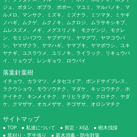
ジュ、ボタン、ポプラ、ポポー、マユミ、マルバノキ、マ
ルメロ、マンサク、ミズキ、ミズナラ、ミツマタ、ミヤギ
ノハギ、ムクゲ、ムクノキ、ムクロジ、ムラサキシキブ、
ムレスズメ、メギ、メグスリノキ、モクゲンジ、モクレ
ン、モミジバフウ、ヤブデマリ、ヤマグワ、ヤマコウバ
シ、ヤマザクラ、ヤマハギ、ヤマブキ、ヤマボウシ、ユキ
ヤナギ、ユスラウメ、ユリノキ、ライラック、リキュウバ
イ、リョウブ、レンギョウ、ロウバイ
落葉針葉樹
イチョウ、カラマツ、メタセコイア、ポンドサイプレス、
ラクウショウ、モウソウチク、マダケ、キッコウチク、ホ
テイチク、キンメイチク、ナリヒラダケ、クロチク、ヤダ
ケ、クマザサ、オカメザサ、チゴザサ、オロシマチク
サイトマップ
TOP
私達について
剪定・刈込
樹木伐採
草刈り・芝生張り
庭木消毒・防虫対策