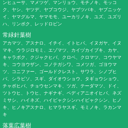
ンヒューサ、マメツゲ、マンリョウ、モチノキ、モッコ
ク、ヤシ、ヤツデ、ヤブコウジ、ヤブツバキ、ヤブニッケ
イ、ヤマグルマ、ヤマモモ、ユーカリノキ、ユズ、ユズリ
ハ、リンボク、レッドロビン
常緑針葉樹
アカマツ、アスナロ、イチイ、イトヒバ、イヌガヤ、イヌ
マキ、ウラジロモミ、エゾマツ、カイヅカイブキ、カヤ、
キャラボク、クジャクヒバ、クロベ、クロマツ、コウヤマ
キ、コウヨウザン、コノテガシワ、コメツガ、ゴヨウマ
ツ、コニファー、ゴールドクレスト、サワラ、シノブヒ
バ、シラビソ、スギ、ダイオウショウ、タギョウショウ、
チャボヒバ、チョウセンマキ、ツガ、テーダマツ、ドイ、
ツトウヒ、トウヒ、ナギナギ、ペディアニオイヒバ、ネズ
ミサシ、ハイネズ、ハイビャクシンハイビャクシン、ヒノ
キ、ヒノキアスナロ、ヒマラヤスギ、モミノキ、ラカンマ
キ
落葉広葉樹