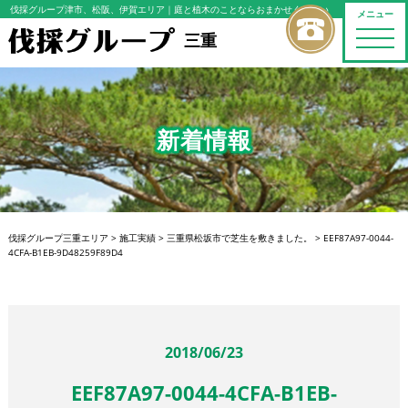
伐採グループ津市、松阪、伊賀エリア
｜庭と植木のことならおまかせください
メニュー
toggle
三重
naviga
新着情報
伐採グループ三重エリア
>
施工実績
>
三重県松坂市で芝生を敷きました。
>
EEF87A97-0044-
4CFA-B1EB-9D48259F89D4
2018/06/23
EEF87A97-0044-4CFA-B1EB-