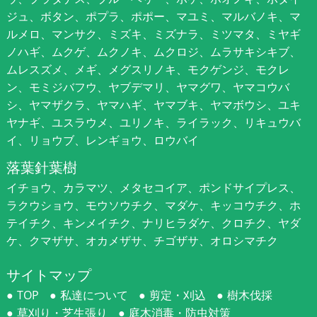
ジュ、ボタン、ポプラ、ポポー、マユミ、マルバノキ、マ
ルメロ、マンサク、ミズキ、ミズナラ、ミツマタ、ミヤギ
ノハギ、ムクゲ、ムクノキ、ムクロジ、ムラサキシキブ、
ムレスズメ、メギ、メグスリノキ、モクゲンジ、モクレ
ン、モミジバフウ、ヤブデマリ、ヤマグワ、ヤマコウバ
シ、ヤマザクラ、ヤマハギ、ヤマブキ、ヤマボウシ、ユキ
ヤナギ、ユスラウメ、ユリノキ、ライラック、リキュウバ
イ、リョウブ、レンギョウ、ロウバイ
落葉針葉樹
イチョウ、カラマツ、メタセコイア、ポンドサイプレス、
ラクウショウ、モウソウチク、マダケ、キッコウチク、ホ
テイチク、キンメイチク、ナリヒラダケ、クロチク、ヤダ
ケ、クマザサ、オカメザサ、チゴザサ、オロシマチク
サイトマップ
TOP
私達について
剪定・刈込
樹木伐採
草刈り・芝生張り
庭木消毒・防虫対策