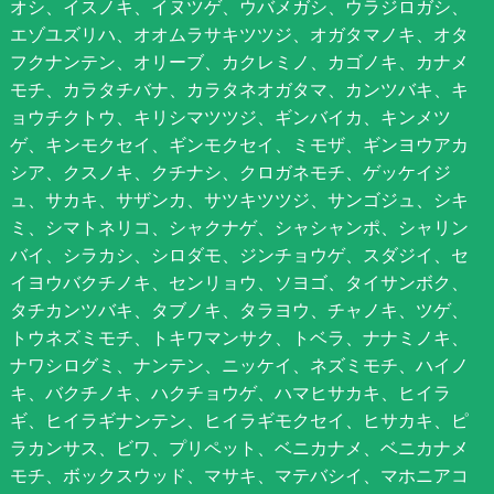
オシ、イスノキ、イヌツゲ、ウバメガシ、ウラジロガシ、
エゾユズリハ、オオムラサキツツジ、オガタマノキ、オタ
フクナンテン、オリーブ、カクレミノ、カゴノキ、カナメ
モチ、カラタチバナ、カラタネオガタマ、カンツバキ、キ
ョウチクトウ、キリシマツツジ、ギンバイカ、キンメツ
ゲ、キンモクセイ、ギンモクセイ、ミモザ、ギンヨウアカ
シア、クスノキ、クチナシ、クロガネモチ、ゲッケイジ
ュ、サカキ、サザンカ、サツキツツジ、サンゴジュ、シキ
ミ、シマトネリコ、シャクナゲ、シャシャンポ、シャリン
バイ、シラカシ、シロダモ、ジンチョウゲ、スダジイ、セ
イヨウバクチノキ、センリョウ、ソヨゴ、タイサンボク、
タチカンツバキ、タブノキ、タラヨウ、チャノキ、ツゲ、
トウネズミモチ、トキワマンサク、トベラ、ナナミノキ、
ナワシログミ、ナンテン、ニッケイ、ネズミモチ、ハイノ
キ、バクチノキ、ハクチョウゲ、ハマヒサカキ、ヒイラ
ギ、ヒイラギナンテン、ヒイラギモクセイ、ヒサカキ、ピ
ラカンサス、ビワ、プリペット、ベニカナメ、ベニカナメ
モチ、ボックスウッド、マサキ、マテバシイ、マホニアコ