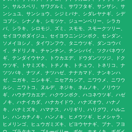
ン、サルスベリ、サワグルミ、サワフタギ、サンザシ、サ
ンシュユ、サンショウ、シジミバナ、シダレヤナギ、シデ
コブシ、シナノキ、シモツケ、ジューンベリー、シラカ
バ、シラキ、シロモジ、ズミ、スモモ、スモークツリー、
セイヨウボダイジュ、セイヨウニンジンボク、センダン、
ソメイヨシノ、タイワンフウ、タニウツギ、ダンコウバ
イ、チドリノキ、チャンチン、チンシバイ、ツクバネウツ
ギ、テンダイウヤク、トウカエデ、ドウダンツツジ、ドク
ウツギ、トサミズキ、トチノキ、トチュウ、トネリコ、ナ
ツツバキ、ナツメ、ナツハゼ、ナナカマド、ナンキンハ
ゼ、ニガキ、ニシキギ、ニセアカシア、ニワウメ、ニワウ
ルシ、ニワトコ、ヌルデ、ネジキ、ネムノキ、ノリウツ
ギ、ハウチワカエデ、ハクウンボク、ハコネウツギ、ハゼ
ノキ、ハナイカダ、ハナカイドウ、ハナズオウ、ハナノ
キ、ハナミズキ、ハマナス、ハリギリ、ハリグワ、ハルニ
レ、ハンカチノキ、ハンノキ、ヒメウツギ、ヒメシャラ、
ヒメリンゴ、ヒュウガミズキ、ビヨウヤナギ、ブナ、フヨ
ウ、プラタナス、ブルーベリー、ボケ、ホオノキ、ボダイ