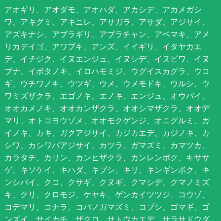
アオギリ、アオダモ、アオハダ、アカシデ、アカメガシ
ワ、アキグミ、アキニレ、アサガラ、アサダ、アジサイ、
アズキナシ、アブラギリ、アブラチャン、アベマキ、アメ
リカデイゴ、アワブキ、アンズ、イイギリ、イタヤカエ
デ、イチジク、イヌエンジュ、イヌシデ、イヌビワ、イヌ
ブナ、イボタノキ、イロハモミジ、ウグイスカグラ、ウコ
ギ、ウチワノキ、ウツギ、ウメ、ウメモドキ、ウルシ、ウ
ワミズザクラ、エゴノキ、エノキ、エンジュ、オウバイ、
オオカメノキ、オオカンザクラ、オオシマザクラ、オオデ
マリ、オトコヨウゾメ、オオモクゲンジ、オニグルミ、カ
イノキ、カキ、ガクアジサイ、カジカエデ、カジノキ、カ
シワ、カシワバアジサイ、カツラ、ガマズミ、カマツカ、
カラタチ、カリン、カンヒザクラ、カンレンボク、キササ
ゲ、キソケイ、キハダ、キブシ、キリ、キンギンボク、キ
ンシバイ、クコ、クサギ、クヌギ、クマシデ、クマノミズ
キ、クリ、クロモジ、ケヤキ、ゲンカイツツジ、コウゾ、
コデマリ、コナラ、コバノガマズミ、コブシ、ゴマギ、ゴ
ンズイ、サイカチ、ザクロ、サトウカエデ、サラサドウダ