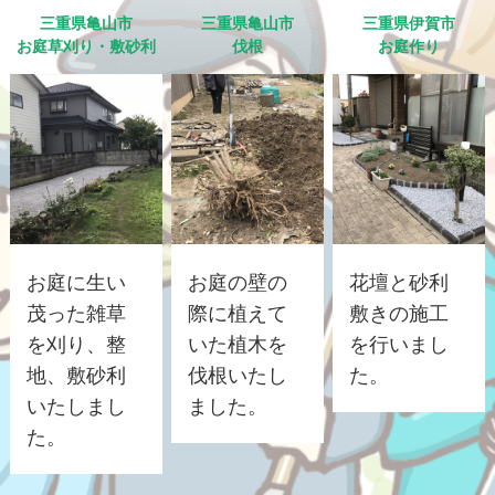
三重県亀山市
三重県亀山市
三重県伊賀市
お庭草刈り・敷砂利
伐根
お庭作り
お庭に生い
お庭の壁の
花壇と砂利
茂った雑草
際に植えて
敷きの施工
を刈り、整
いた植木を
を行いまし
地、敷砂利
伐根いたし
た。
いたしまし
ました。
た。