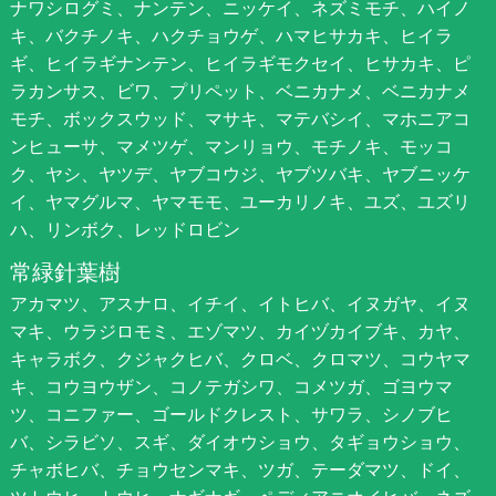
ナワシログミ、ナンテン、ニッケイ、ネズミモチ、ハイノ
キ、バクチノキ、ハクチョウゲ、ハマヒサカキ、ヒイラ
ギ、ヒイラギナンテン、ヒイラギモクセイ、ヒサカキ、ピ
ラカンサス、ビワ、プリペット、ベニカナメ、ベニカナメ
モチ、ボックスウッド、マサキ、マテバシイ、マホニアコ
ンヒューサ、マメツゲ、マンリョウ、モチノキ、モッコ
ク、ヤシ、ヤツデ、ヤブコウジ、ヤブツバキ、ヤブニッケ
イ、ヤマグルマ、ヤマモモ、ユーカリノキ、ユズ、ユズリ
ハ、リンボク、レッドロビン
常緑針葉樹
アカマツ、アスナロ、イチイ、イトヒバ、イヌガヤ、イヌ
マキ、ウラジロモミ、エゾマツ、カイヅカイブキ、カヤ、
キャラボク、クジャクヒバ、クロベ、クロマツ、コウヤマ
キ、コウヨウザン、コノテガシワ、コメツガ、ゴヨウマ
ツ、コニファー、ゴールドクレスト、サワラ、シノブヒ
バ、シラビソ、スギ、ダイオウショウ、タギョウショウ、
チャボヒバ、チョウセンマキ、ツガ、テーダマツ、ドイ、