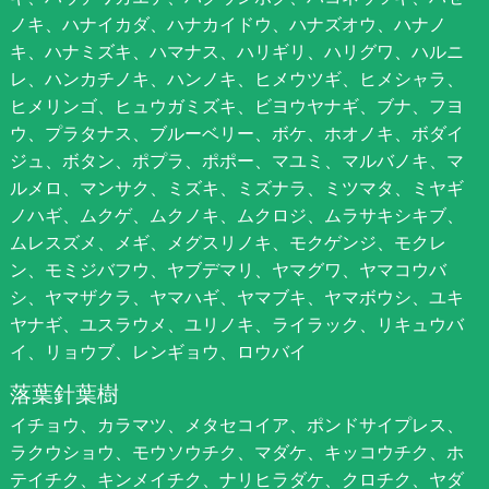
ノキ、ハナイカダ、ハナカイドウ、ハナズオウ、ハナノ
キ、ハナミズキ、ハマナス、ハリギリ、ハリグワ、ハルニ
レ、ハンカチノキ、ハンノキ、ヒメウツギ、ヒメシャラ、
ヒメリンゴ、ヒュウガミズキ、ビヨウヤナギ、ブナ、フヨ
ウ、プラタナス、ブルーベリー、ボケ、ホオノキ、ボダイ
ジュ、ボタン、ポプラ、ポポー、マユミ、マルバノキ、マ
ルメロ、マンサク、ミズキ、ミズナラ、ミツマタ、ミヤギ
ノハギ、ムクゲ、ムクノキ、ムクロジ、ムラサキシキブ、
ムレスズメ、メギ、メグスリノキ、モクゲンジ、モクレ
ン、モミジバフウ、ヤブデマリ、ヤマグワ、ヤマコウバ
シ、ヤマザクラ、ヤマハギ、ヤマブキ、ヤマボウシ、ユキ
ヤナギ、ユスラウメ、ユリノキ、ライラック、リキュウバ
イ、リョウブ、レンギョウ、ロウバイ
落葉針葉樹
イチョウ、カラマツ、メタセコイア、ポンドサイプレス、
ラクウショウ、モウソウチク、マダケ、キッコウチク、ホ
テイチク、キンメイチク、ナリヒラダケ、クロチク、ヤダ