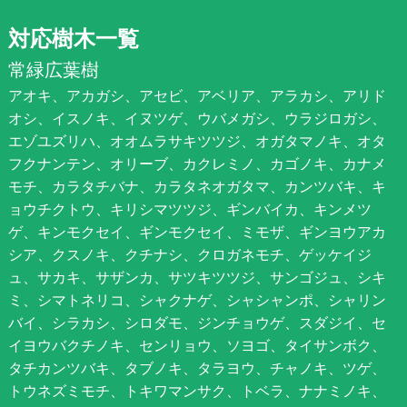
対応樹木一覧
常緑広葉樹
アオキ、アカガシ、アセビ、アベリア、アラカシ、アリド
オシ、イスノキ、イヌツゲ、ウバメガシ、ウラジロガシ、
エゾユズリハ、オオムラサキツツジ、オガタマノキ、オタ
フクナンテン、オリーブ、カクレミノ、カゴノキ、カナメ
モチ、カラタチバナ、カラタネオガタマ、カンツバキ、キ
ョウチクトウ、キリシマツツジ、ギンバイカ、キンメツ
ゲ、キンモクセイ、ギンモクセイ、ミモザ、ギンヨウアカ
シア、クスノキ、クチナシ、クロガネモチ、ゲッケイジ
ュ、サカキ、サザンカ、サツキツツジ、サンゴジュ、シキ
ミ、シマトネリコ、シャクナゲ、シャシャンポ、シャリン
バイ、シラカシ、シロダモ、ジンチョウゲ、スダジイ、セ
イヨウバクチノキ、センリョウ、ソヨゴ、タイサンボク、
タチカンツバキ、タブノキ、タラヨウ、チャノキ、ツゲ、
トウネズミモチ、トキワマンサク、トベラ、ナナミノキ、