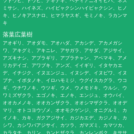
ツトウヒ、トウヒ、ナギナギ、ペディアニオイヒバ、ネズ
ミサシ、ハイネズ、ハイビャクシンハイビャクシン、ヒノ
キ、ヒノキアスナロ、ヒマラヤスギ、モミノキ、ラカンマ
キ
落葉広葉樹
アオギリ、アオダモ、アオハダ、アカシデ、アカメガシ
ワ、アキグミ、アキニレ、アサガラ、アサダ、アジサイ、
アズキナシ、アブラギリ、アブラチャン、アベマキ、アメ
リカデイゴ、アワブキ、アンズ、イイギリ、イタヤカエ
デ、イチジク、イヌエンジュ、イヌシデ、イヌビワ、イヌ
ブナ、イボタノキ、イロハモミジ、ウグイスカグラ、ウコ
ギ、ウチワノキ、ウツギ、ウメ、ウメモドキ、ウルシ、ウ
ワミズザクラ、エゴノキ、エノキ、エンジュ、オウバイ、
オオカメノキ、オオカンザクラ、オオシマザクラ、オオデ
マリ、オトコヨウゾメ、オオモクゲンジ、オニグルミ、カ
イノキ、カキ、ガクアジサイ、カジカエデ、カジノキ、カ
シワ、カシワバアジサイ、カツラ、ガマズミ、カマツカ、
カラタチ、カリン、カンヒザクラ、カンレンボク、キササ