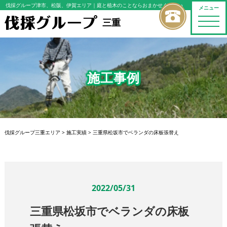
伐採グループ津市、松阪、伊賀エリア
｜庭と植木のことならおまかせください
メニュー
toggle
三重
naviga
施工事例
伐採グループ三重エリア
>
施工実績
>
三重県松坂市でベランダの床板張替え
2022/05/31
三重県松坂市でベランダの床板