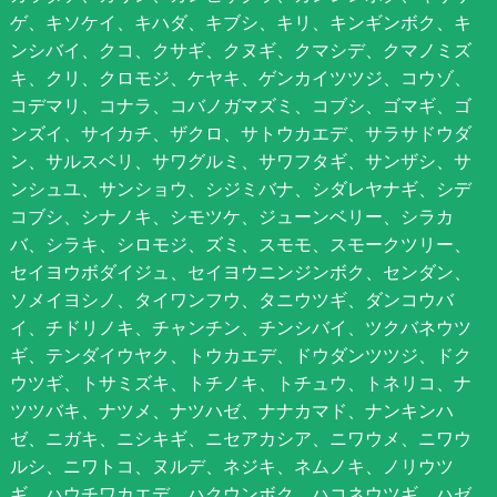
ゲ、キソケイ、キハダ、キブシ、キリ、キンギンボク、キ
ンシバイ、クコ、クサギ、クヌギ、クマシデ、クマノミズ
キ、クリ、クロモジ、ケヤキ、ゲンカイツツジ、コウゾ、
コデマリ、コナラ、コバノガマズミ、コブシ、ゴマギ、ゴ
ンズイ、サイカチ、ザクロ、サトウカエデ、サラサドウダ
ン、サルスベリ、サワグルミ、サワフタギ、サンザシ、サ
ンシュユ、サンショウ、シジミバナ、シダレヤナギ、シデ
コブシ、シナノキ、シモツケ、ジューンベリー、シラカ
バ、シラキ、シロモジ、ズミ、スモモ、スモークツリー、
セイヨウボダイジュ、セイヨウニンジンボク、センダン、
ソメイヨシノ、タイワンフウ、タニウツギ、ダンコウバ
イ、チドリノキ、チャンチン、チンシバイ、ツクバネウツ
ギ、テンダイウヤク、トウカエデ、ドウダンツツジ、ドク
ウツギ、トサミズキ、トチノキ、トチュウ、トネリコ、ナ
ツツバキ、ナツメ、ナツハゼ、ナナカマド、ナンキンハ
ゼ、ニガキ、ニシキギ、ニセアカシア、ニワウメ、ニワウ
ルシ、ニワトコ、ヌルデ、ネジキ、ネムノキ、ノリウツ
ギ、ハウチワカエデ、ハクウンボク、ハコネウツギ、ハゼ