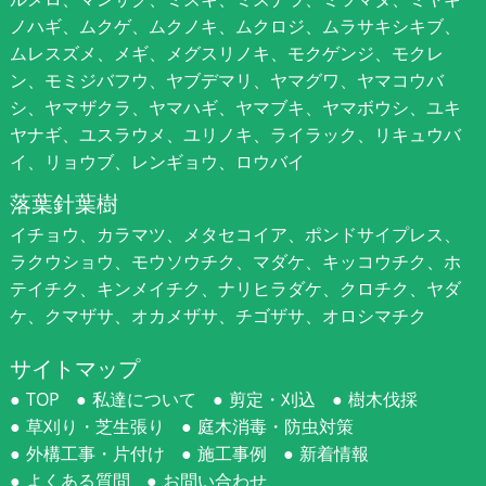
ノハギ、ムクゲ、ムクノキ、ムクロジ、ムラサキシキブ、
ムレスズメ、メギ、メグスリノキ、モクゲンジ、モクレ
ン、モミジバフウ、ヤブデマリ、ヤマグワ、ヤマコウバ
シ、ヤマザクラ、ヤマハギ、ヤマブキ、ヤマボウシ、ユキ
ヤナギ、ユスラウメ、ユリノキ、ライラック、リキュウバ
イ、リョウブ、レンギョウ、ロウバイ
落葉針葉樹
イチョウ、カラマツ、メタセコイア、ポンドサイプレス、
ラクウショウ、モウソウチク、マダケ、キッコウチク、ホ
テイチク、キンメイチク、ナリヒラダケ、クロチク、ヤダ
ケ、クマザサ、オカメザサ、チゴザサ、オロシマチク
サイトマップ
TOP
私達について
剪定・刈込
樹木伐採
草刈り・芝生張り
庭木消毒・防虫対策
外構工事・片付け
施工事例
新着情報
よくある質問
お問い合わせ