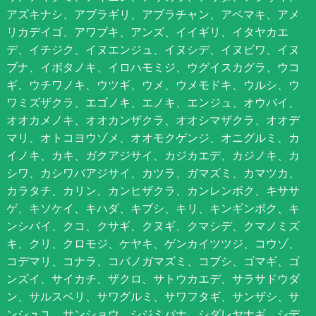
アズキナシ、アブラギリ、アブラチャン、アベマキ、アメ
リカデイゴ、アワブキ、アンズ、イイギリ、イタヤカエ
デ、イチジク、イヌエンジュ、イヌシデ、イヌビワ、イヌ
ブナ、イボタノキ、イロハモミジ、ウグイスカグラ、ウコ
ギ、ウチワノキ、ウツギ、ウメ、ウメモドキ、ウルシ、ウ
ワミズザクラ、エゴノキ、エノキ、エンジュ、オウバイ、
オオカメノキ、オオカンザクラ、オオシマザクラ、オオデ
マリ、オトコヨウゾメ、オオモクゲンジ、オニグルミ、カ
イノキ、カキ、ガクアジサイ、カジカエデ、カジノキ、カ
シワ、カシワバアジサイ、カツラ、ガマズミ、カマツカ、
カラタチ、カリン、カンヒザクラ、カンレンボク、キササ
ゲ、キソケイ、キハダ、キブシ、キリ、キンギンボク、キ
ンシバイ、クコ、クサギ、クヌギ、クマシデ、クマノミズ
キ、クリ、クロモジ、ケヤキ、ゲンカイツツジ、コウゾ、
コデマリ、コナラ、コバノガマズミ、コブシ、ゴマギ、ゴ
ンズイ、サイカチ、ザクロ、サトウカエデ、サラサドウダ
ン、サルスベリ、サワグルミ、サワフタギ、サンザシ、サ
ンシュユ、サンショウ、シジミバナ、シダレヤナギ、シデ