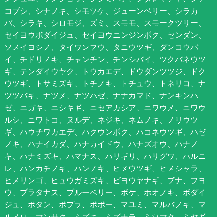
コブシ、シナノキ、シモツケ、ジューンベリー、シラカ
バ、シラキ、シロモジ、ズミ、スモモ、スモークツリー、
セイヨウボダイジュ、セイヨウニンジンボク、センダン、
ソメイヨシノ、タイワンフウ、タニウツギ、ダンコウバ
イ、チドリノキ、チャンチン、チンシバイ、ツクバネウツ
ギ、テンダイウヤク、トウカエデ、ドウダンツツジ、ドク
ウツギ、トサミズキ、トチノキ、トチュウ、トネリコ、ナ
ツツバキ、ナツメ、ナツハゼ、ナナカマド、ナンキンハ
ゼ、ニガキ、ニシキギ、ニセアカシア、ニワウメ、ニワウ
ルシ、ニワトコ、ヌルデ、ネジキ、ネムノキ、ノリウツ
ギ、ハウチワカエデ、ハクウンボク、ハコネウツギ、ハゼ
ノキ、ハナイカダ、ハナカイドウ、ハナズオウ、ハナノ
キ、ハナミズキ、ハマナス、ハリギリ、ハリグワ、ハルニ
レ、ハンカチノキ、ハンノキ、ヒメウツギ、ヒメシャラ、
ヒメリンゴ、ヒュウガミズキ、ビヨウヤナギ、ブナ、フヨ
ウ、プラタナス、ブルーベリー、ボケ、ホオノキ、ボダイ
ジュ、ボタン、ポプラ、ポポー、マユミ、マルバノキ、マ
ルメロ、マンサク、ミズキ、ミズナラ、ミツマタ、ミヤギ