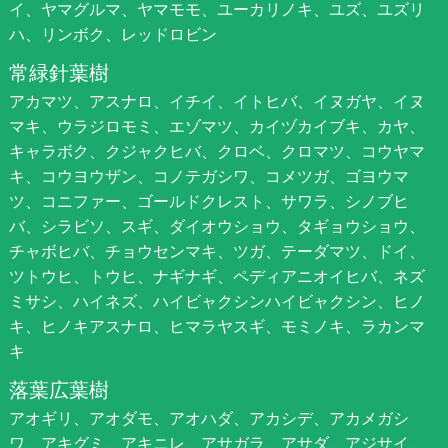
イ、ヤマグルマ、ヤマモモ、ユーカリノキ、ユズ、ユズリ
ハ、リンボク、レッドロビン
常緑針葉樹
アカマツ、アスナロ、イチイ、イトヒバ、イヌガヤ、イヌ
マキ、ウラジロモミ、エゾマツ、カイヅカイブキ、カヤ、
キャラボク、クジャクヒバ、クロベ、クロマツ、コウヤマ
キ、コウヨウザン、コノテガシワ、コメツガ、ゴヨウマ
ツ、コニファー、ゴールドクレスト、サワラ、シノブヒ
バ、シラビソ、スギ、ダイオウショウ、タギョウショウ、
チャボヒバ、チョウセンマキ、ツガ、テーダマツ、ドイ、
ツトウヒ、トウヒ、ナギナギ、ペディアニオイヒバ、ネズ
ミサシ、ハイネズ、ハイビャクシンハイビャクシン、ヒノ
キ、ヒノキアスナロ、ヒマラヤスギ、モミノキ、ラカンマ
キ
落葉広葉樹
アオギリ、アオダモ、アオハダ、アカシデ、アカメガシ
ワ、アキグミ、アキニレ、アサガラ、アサダ、アジサイ、