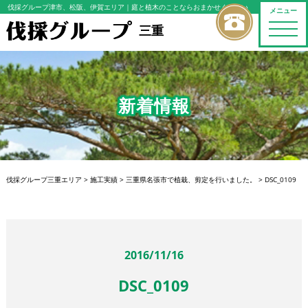
伐採グループ津市、松阪、伊賀エリア
｜庭と植木のことならおまかせください
メニュー
toggle
三重
naviga
新着情報
伐採グループ三重エリア
>
施工実績
>
三重県名張市で植栽、剪定を行いました。
>
DSC_0109
2016/11/16
DSC_0109