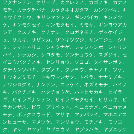
フクナンテン、オリーブ、カクレミノ、カゴノキ、カナメ
モチ、カラタチバナ、カラタネオガタマ、カンツバキ、キ
ョウチクトウ、キリシマツツジ、ギンバイカ、キンメツ
ゲ、キンモクセイ、ギンモクセイ、ミモザ、ギンヨウアカ
シア、クスノキ、クチナシ、クロガネモチ、ゲッケイジ
ュ、サカキ、サザンカ、サツキツツジ、サンゴジュ、シキ
ミ、シマトネリコ、シャクナゲ、シャシャンポ、シャリン
バイ、シラカシ、シロダモ、ジンチョウゲ、スダジイ、セ
イヨウバクチノキ、センリョウ、ソヨゴ、タイサンボク、
タチカンツバキ、タブノキ、タラヨウ、チャノキ、ツゲ、
トウネズミモチ、トキワマンサク、トベラ、ナナミノキ、
ナワシログミ、ナンテン、ニッケイ、ネズミモチ、ハイノ
キ、バクチノキ、ハクチョウゲ、ハマヒサカキ、ヒイラ
ギ、ヒイラギナンテン、ヒイラギモクセイ、ヒサカキ、ピ
ラカンサス、ビワ、プリペット、ベニカナメ、ベニカナメ
モチ、ボックスウッド、マサキ、マテバシイ、マホニアコ
ンヒューサ、マメツゲ、マンリョウ、モチノキ、モッコ
ク、ヤシ、ヤツデ、ヤブコウジ、ヤブツバキ、ヤブニッケ