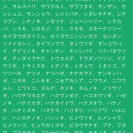
ン、サルスベリ、サワグルミ、サワフタギ、サンザシ、サ
ンシュユ、サンショウ、シジミバナ、シダレヤナギ、シデ
コブシ、シナノキ、シモツケ、ジューンベリー、シラカ
バ、シラキ、シロモジ、ズミ、スモモ、スモークツリー、
セイヨウボダイジュ、セイヨウニンジンボク、センダン、
ソメイヨシノ、タイワンフウ、タニウツギ、ダンコウバ
イ、チドリノキ、チャンチン、チンシバイ、ツクバネウツ
ギ、テンダイウヤク、トウカエデ、ドウダンツツジ、ドク
ウツギ、トサミズキ、トチノキ、トチュウ、トネリコ、ナ
ツツバキ、ナツメ、ナツハゼ、ナナカマド、ナンキンハ
ゼ、ニガキ、ニシキギ、ニセアカシア、ニワウメ、ニワウ
ルシ、ニワトコ、ヌルデ、ネジキ、ネムノキ、ノリウツ
ギ、ハウチワカエデ、ハクウンボク、ハコネウツギ、ハゼ
ノキ、ハナイカダ、ハナカイドウ、ハナズオウ、ハナノ
キ、ハナミズキ、ハマナス、ハリギリ、ハリグワ、ハルニ
レ、ハンカチノキ、ハンノキ、ヒメウツギ、ヒメシャラ、
ヒメリンゴ、ヒュウガミズキ、ビヨウヤナギ、ブナ、フヨ
ウ、プラタナス、ブルーベリー、ボケ、ホオノキ、ボダイ