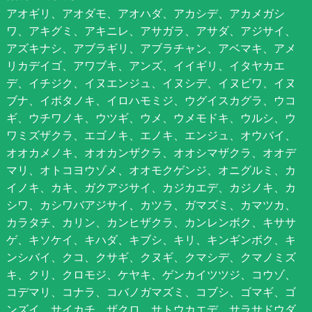
アオギリ、アオダモ、アオハダ、アカシデ、アカメガシ
ワ、アキグミ、アキニレ、アサガラ、アサダ、アジサイ、
アズキナシ、アブラギリ、アブラチャン、アベマキ、アメ
リカデイゴ、アワブキ、アンズ、イイギリ、イタヤカエ
デ、イチジク、イヌエンジュ、イヌシデ、イヌビワ、イヌ
ブナ、イボタノキ、イロハモミジ、ウグイスカグラ、ウコ
ギ、ウチワノキ、ウツギ、ウメ、ウメモドキ、ウルシ、ウ
ワミズザクラ、エゴノキ、エノキ、エンジュ、オウバイ、
オオカメノキ、オオカンザクラ、オオシマザクラ、オオデ
マリ、オトコヨウゾメ、オオモクゲンジ、オニグルミ、カ
イノキ、カキ、ガクアジサイ、カジカエデ、カジノキ、カ
シワ、カシワバアジサイ、カツラ、ガマズミ、カマツカ、
カラタチ、カリン、カンヒザクラ、カンレンボク、キササ
ゲ、キソケイ、キハダ、キブシ、キリ、キンギンボク、キ
ンシバイ、クコ、クサギ、クヌギ、クマシデ、クマノミズ
キ、クリ、クロモジ、ケヤキ、ゲンカイツツジ、コウゾ、
コデマリ、コナラ、コバノガマズミ、コブシ、ゴマギ、ゴ
ンズイ、サイカチ、ザクロ、サトウカエデ、サラサドウダ