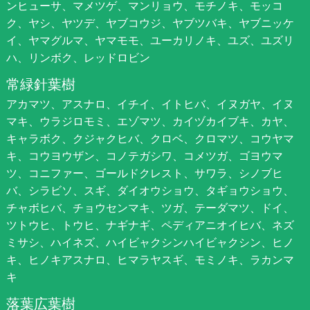
ンヒューサ、マメツゲ、マンリョウ、モチノキ、モッコ
ク、ヤシ、ヤツデ、ヤブコウジ、ヤブツバキ、ヤブニッケ
イ、ヤマグルマ、ヤマモモ、ユーカリノキ、ユズ、ユズリ
ハ、リンボク、レッドロビン
常緑針葉樹
アカマツ、アスナロ、イチイ、イトヒバ、イヌガヤ、イヌ
マキ、ウラジロモミ、エゾマツ、カイヅカイブキ、カヤ、
キャラボク、クジャクヒバ、クロベ、クロマツ、コウヤマ
キ、コウヨウザン、コノテガシワ、コメツガ、ゴヨウマ
ツ、コニファー、ゴールドクレスト、サワラ、シノブヒ
バ、シラビソ、スギ、ダイオウショウ、タギョウショウ、
チャボヒバ、チョウセンマキ、ツガ、テーダマツ、ドイ、
ツトウヒ、トウヒ、ナギナギ、ペディアニオイヒバ、ネズ
ミサシ、ハイネズ、ハイビャクシンハイビャクシン、ヒノ
キ、ヒノキアスナロ、ヒマラヤスギ、モミノキ、ラカンマ
キ
落葉広葉樹