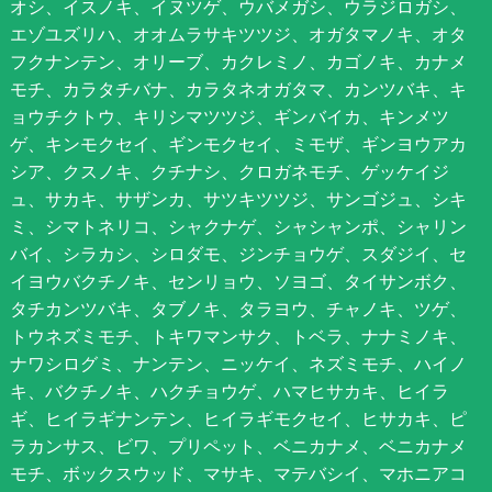
オシ、イスノキ、イヌツゲ、ウバメガシ、ウラジロガシ、
エゾユズリハ、オオムラサキツツジ、オガタマノキ、オタ
フクナンテン、オリーブ、カクレミノ、カゴノキ、カナメ
モチ、カラタチバナ、カラタネオガタマ、カンツバキ、キ
ョウチクトウ、キリシマツツジ、ギンバイカ、キンメツ
ゲ、キンモクセイ、ギンモクセイ、ミモザ、ギンヨウアカ
シア、クスノキ、クチナシ、クロガネモチ、ゲッケイジ
ュ、サカキ、サザンカ、サツキツツジ、サンゴジュ、シキ
ミ、シマトネリコ、シャクナゲ、シャシャンポ、シャリン
バイ、シラカシ、シロダモ、ジンチョウゲ、スダジイ、セ
イヨウバクチノキ、センリョウ、ソヨゴ、タイサンボク、
タチカンツバキ、タブノキ、タラヨウ、チャノキ、ツゲ、
トウネズミモチ、トキワマンサク、トベラ、ナナミノキ、
ナワシログミ、ナンテン、ニッケイ、ネズミモチ、ハイノ
キ、バクチノキ、ハクチョウゲ、ハマヒサカキ、ヒイラ
ギ、ヒイラギナンテン、ヒイラギモクセイ、ヒサカキ、ピ
ラカンサス、ビワ、プリペット、ベニカナメ、ベニカナメ
モチ、ボックスウッド、マサキ、マテバシイ、マホニアコ