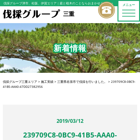
伐採グループ津市、松阪、伊賀エリア
｜庭と植木のことならおまかせください
メニュー
toggle
三重
naviga
新着情報
伐採グループ三重エリア
>
施工実績
>
三重県名張市で伐採を行いました。
>
239709C8-0BC9-
41B5-AAA0-47DD27382956
2019/03/12
239709C8-0BC9-41B5-AAA0-