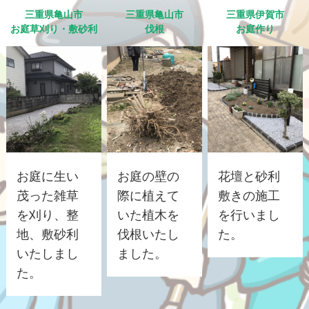
三重県亀山市
三重県亀山市
三重県伊賀市
お庭草刈り・敷砂利
伐根
お庭作り
お庭に生い
お庭の壁の
花壇と砂利
茂った雑草
際に植えて
敷きの施工
を刈り、整
いた植木を
を行いまし
地、敷砂利
伐根いたし
た。
いたしまし
ました。
た。