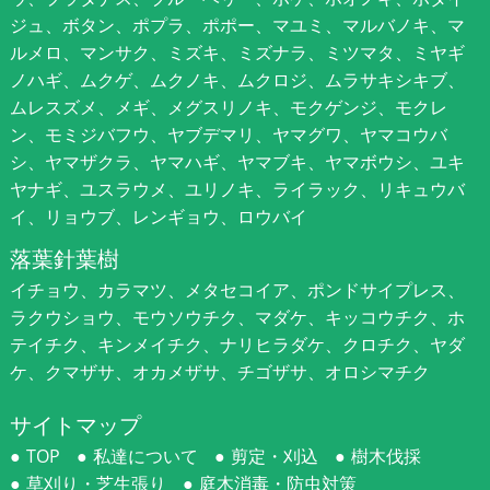
ジュ、ボタン、ポプラ、ポポー、マユミ、マルバノキ、マ
ルメロ、マンサク、ミズキ、ミズナラ、ミツマタ、ミヤギ
ノハギ、ムクゲ、ムクノキ、ムクロジ、ムラサキシキブ、
ムレスズメ、メギ、メグスリノキ、モクゲンジ、モクレ
ン、モミジバフウ、ヤブデマリ、ヤマグワ、ヤマコウバ
シ、ヤマザクラ、ヤマハギ、ヤマブキ、ヤマボウシ、ユキ
ヤナギ、ユスラウメ、ユリノキ、ライラック、リキュウバ
イ、リョウブ、レンギョウ、ロウバイ
落葉針葉樹
イチョウ、カラマツ、メタセコイア、ポンドサイプレス、
ラクウショウ、モウソウチク、マダケ、キッコウチク、ホ
テイチク、キンメイチク、ナリヒラダケ、クロチク、ヤダ
ケ、クマザサ、オカメザサ、チゴザサ、オロシマチク
サイトマップ
TOP
私達について
剪定・刈込
樹木伐採
草刈り・芝生張り
庭木消毒・防虫対策