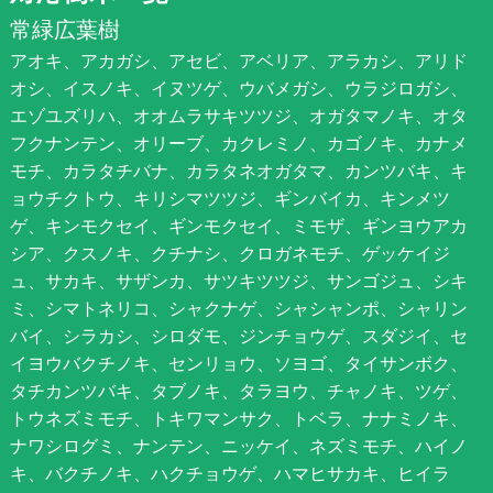
常緑広葉樹
アオキ、アカガシ、アセビ、アベリア、アラカシ、アリド
オシ、イスノキ、イヌツゲ、ウバメガシ、ウラジロガシ、
エゾユズリハ、オオムラサキツツジ、オガタマノキ、オタ
フクナンテン、オリーブ、カクレミノ、カゴノキ、カナメ
モチ、カラタチバナ、カラタネオガタマ、カンツバキ、キ
ョウチクトウ、キリシマツツジ、ギンバイカ、キンメツ
ゲ、キンモクセイ、ギンモクセイ、ミモザ、ギンヨウアカ
シア、クスノキ、クチナシ、クロガネモチ、ゲッケイジ
ュ、サカキ、サザンカ、サツキツツジ、サンゴジュ、シキ
ミ、シマトネリコ、シャクナゲ、シャシャンポ、シャリン
バイ、シラカシ、シロダモ、ジンチョウゲ、スダジイ、セ
イヨウバクチノキ、センリョウ、ソヨゴ、タイサンボク、
タチカンツバキ、タブノキ、タラヨウ、チャノキ、ツゲ、
トウネズミモチ、トキワマンサク、トベラ、ナナミノキ、
ナワシログミ、ナンテン、ニッケイ、ネズミモチ、ハイノ
キ、バクチノキ、ハクチョウゲ、ハマヒサカキ、ヒイラ