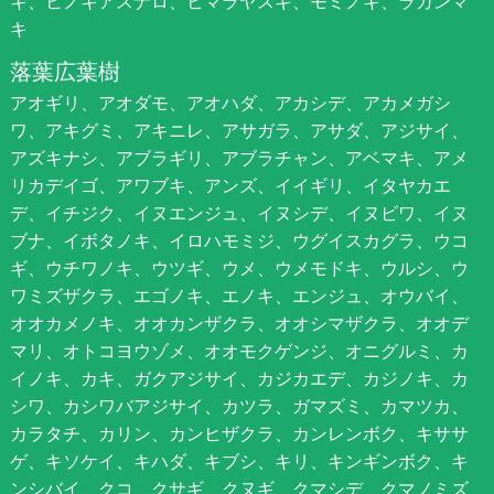
キ、ヒノキアスナロ、ヒマラヤスギ、モミノキ、ラカンマ
キ
落葉広葉樹
アオギリ、アオダモ、アオハダ、アカシデ、アカメガシ
ワ、アキグミ、アキニレ、アサガラ、アサダ、アジサイ、
アズキナシ、アブラギリ、アブラチャン、アベマキ、アメ
リカデイゴ、アワブキ、アンズ、イイギリ、イタヤカエ
デ、イチジク、イヌエンジュ、イヌシデ、イヌビワ、イヌ
ブナ、イボタノキ、イロハモミジ、ウグイスカグラ、ウコ
ギ、ウチワノキ、ウツギ、ウメ、ウメモドキ、ウルシ、ウ
ワミズザクラ、エゴノキ、エノキ、エンジュ、オウバイ、
オオカメノキ、オオカンザクラ、オオシマザクラ、オオデ
マリ、オトコヨウゾメ、オオモクゲンジ、オニグルミ、カ
イノキ、カキ、ガクアジサイ、カジカエデ、カジノキ、カ
シワ、カシワバアジサイ、カツラ、ガマズミ、カマツカ、
カラタチ、カリン、カンヒザクラ、カンレンボク、キササ
ゲ、キソケイ、キハダ、キブシ、キリ、キンギンボク、キ
ンシバイ、クコ、クサギ、クヌギ、クマシデ、クマノミズ