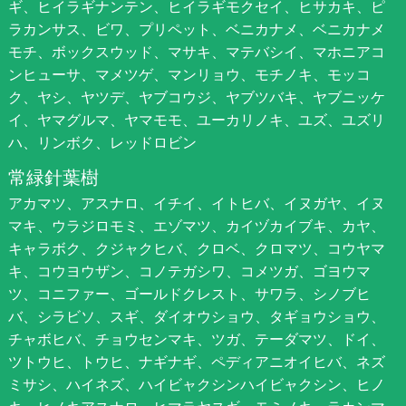
ギ、ヒイラギナンテン、ヒイラギモクセイ、ヒサカキ、ピ
ラカンサス、ビワ、プリペット、ベニカナメ、ベニカナメ
モチ、ボックスウッド、マサキ、マテバシイ、マホニアコ
ンヒューサ、マメツゲ、マンリョウ、モチノキ、モッコ
ク、ヤシ、ヤツデ、ヤブコウジ、ヤブツバキ、ヤブニッケ
イ、ヤマグルマ、ヤマモモ、ユーカリノキ、ユズ、ユズリ
ハ、リンボク、レッドロビン
常緑針葉樹
アカマツ、アスナロ、イチイ、イトヒバ、イヌガヤ、イヌ
マキ、ウラジロモミ、エゾマツ、カイヅカイブキ、カヤ、
キャラボク、クジャクヒバ、クロベ、クロマツ、コウヤマ
キ、コウヨウザン、コノテガシワ、コメツガ、ゴヨウマ
ツ、コニファー、ゴールドクレスト、サワラ、シノブヒ
バ、シラビソ、スギ、ダイオウショウ、タギョウショウ、
チャボヒバ、チョウセンマキ、ツガ、テーダマツ、ドイ、
ツトウヒ、トウヒ、ナギナギ、ペディアニオイヒバ、ネズ
ミサシ、ハイネズ、ハイビャクシンハイビャクシン、ヒノ