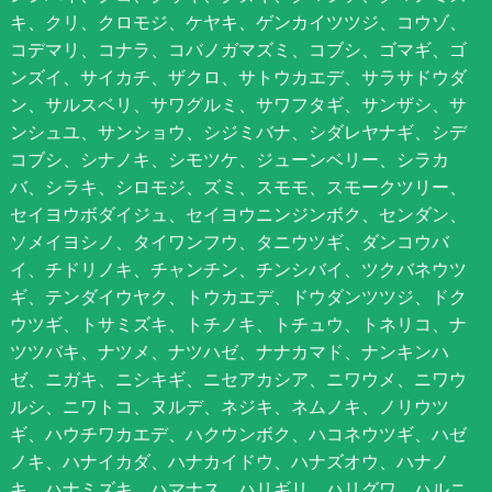
キ、クリ、クロモジ、ケヤキ、ゲンカイツツジ、コウゾ、
コデマリ、コナラ、コバノガマズミ、コブシ、ゴマギ、ゴ
ンズイ、サイカチ、ザクロ、サトウカエデ、サラサドウダ
ン、サルスベリ、サワグルミ、サワフタギ、サンザシ、サ
ンシュユ、サンショウ、シジミバナ、シダレヤナギ、シデ
コブシ、シナノキ、シモツケ、ジューンベリー、シラカ
バ、シラキ、シロモジ、ズミ、スモモ、スモークツリー、
セイヨウボダイジュ、セイヨウニンジンボク、センダン、
ソメイヨシノ、タイワンフウ、タニウツギ、ダンコウバ
イ、チドリノキ、チャンチン、チンシバイ、ツクバネウツ
ギ、テンダイウヤク、トウカエデ、ドウダンツツジ、ドク
ウツギ、トサミズキ、トチノキ、トチュウ、トネリコ、ナ
ツツバキ、ナツメ、ナツハゼ、ナナカマド、ナンキンハ
ゼ、ニガキ、ニシキギ、ニセアカシア、ニワウメ、ニワウ
ルシ、ニワトコ、ヌルデ、ネジキ、ネムノキ、ノリウツ
ギ、ハウチワカエデ、ハクウンボク、ハコネウツギ、ハゼ
ノキ、ハナイカダ、ハナカイドウ、ハナズオウ、ハナノ
キ、ハナミズキ、ハマナス、ハリギリ、ハリグワ、ハルニ