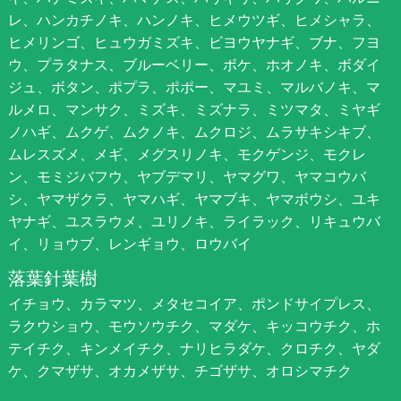
レ、ハンカチノキ、ハンノキ、ヒメウツギ、ヒメシャラ、
ヒメリンゴ、ヒュウガミズキ、ビヨウヤナギ、ブナ、フヨ
ウ、プラタナス、ブルーベリー、ボケ、ホオノキ、ボダイ
ジュ、ボタン、ポプラ、ポポー、マユミ、マルバノキ、マ
ルメロ、マンサク、ミズキ、ミズナラ、ミツマタ、ミヤギ
ノハギ、ムクゲ、ムクノキ、ムクロジ、ムラサキシキブ、
ムレスズメ、メギ、メグスリノキ、モクゲンジ、モクレ
ン、モミジバフウ、ヤブデマリ、ヤマグワ、ヤマコウバ
シ、ヤマザクラ、ヤマハギ、ヤマブキ、ヤマボウシ、ユキ
ヤナギ、ユスラウメ、ユリノキ、ライラック、リキュウバ
イ、リョウブ、レンギョウ、ロウバイ
落葉針葉樹
イチョウ、カラマツ、メタセコイア、ポンドサイプレス、
ラクウショウ、モウソウチク、マダケ、キッコウチク、ホ
テイチク、キンメイチク、ナリヒラダケ、クロチク、ヤダ
ケ、クマザサ、オカメザサ、チゴザサ、オロシマチク