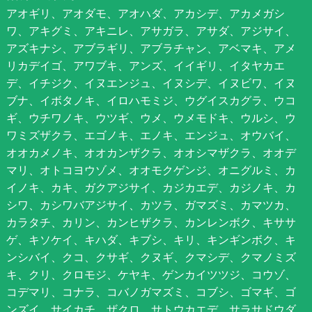
アオギリ、アオダモ、アオハダ、アカシデ、アカメガシ
ワ、アキグミ、アキニレ、アサガラ、アサダ、アジサイ、
アズキナシ、アブラギリ、アブラチャン、アベマキ、アメ
リカデイゴ、アワブキ、アンズ、イイギリ、イタヤカエ
デ、イチジク、イヌエンジュ、イヌシデ、イヌビワ、イヌ
ブナ、イボタノキ、イロハモミジ、ウグイスカグラ、ウコ
ギ、ウチワノキ、ウツギ、ウメ、ウメモドキ、ウルシ、ウ
ワミズザクラ、エゴノキ、エノキ、エンジュ、オウバイ、
オオカメノキ、オオカンザクラ、オオシマザクラ、オオデ
マリ、オトコヨウゾメ、オオモクゲンジ、オニグルミ、カ
イノキ、カキ、ガクアジサイ、カジカエデ、カジノキ、カ
シワ、カシワバアジサイ、カツラ、ガマズミ、カマツカ、
カラタチ、カリン、カンヒザクラ、カンレンボク、キササ
ゲ、キソケイ、キハダ、キブシ、キリ、キンギンボク、キ
ンシバイ、クコ、クサギ、クヌギ、クマシデ、クマノミズ
キ、クリ、クロモジ、ケヤキ、ゲンカイツツジ、コウゾ、
コデマリ、コナラ、コバノガマズミ、コブシ、ゴマギ、ゴ
ンズイ、サイカチ、ザクロ、サトウカエデ、サラサドウダ