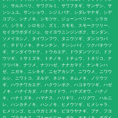
ン、サルスベリ、サワグルミ、サワフタギ、サンザシ、サ
ンシュユ、サンショウ、シジミバナ、シダレヤナギ、シデ
コブシ、シナノキ、シモツケ、ジューンベリー、シラカ
バ、シラキ、シロモジ、ズミ、スモモ、スモークツリー、
セイヨウボダイジュ、セイヨウニンジンボク、センダン、
ソメイヨシノ、タイワンフウ、タニウツギ、ダンコウバ
イ、チドリノキ、チャンチン、チンシバイ、ツクバネウツ
ギ、テンダイウヤク、トウカエデ、ドウダンツツジ、ドク
ウツギ、トサミズキ、トチノキ、トチュウ、トネリコ、ナ
ツツバキ、ナツメ、ナツハゼ、ナナカマド、ナンキンハ
ゼ、ニガキ、ニシキギ、ニセアカシア、ニワウメ、ニワウ
ルシ、ニワトコ、ヌルデ、ネジキ、ネムノキ、ノリウツ
ギ、ハウチワカエデ、ハクウンボク、ハコネウツギ、ハゼ
ノキ、ハナイカダ、ハナカイドウ、ハナズオウ、ハナノ
キ、ハナミズキ、ハマナス、ハリギリ、ハリグワ、ハルニ
レ、ハンカチノキ、ハンノキ、ヒメウツギ、ヒメシャラ、
ヒメリンゴ、ヒュウガミズキ、ビヨウヤナギ、ブナ、フヨ
ウ、プラタナス、ブルーベリー、ボケ、ホオノキ、ボダイ