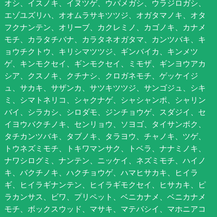
オシ、イスノキ、イヌツゲ、ウバメガシ、ウラジロガシ、
エゾユズリハ、オオムラサキツツジ、オガタマノキ、オタ
フクナンテン、オリーブ、カクレミノ、カゴノキ、カナメ
モチ、カラタチバナ、カラタネオガタマ、カンツバキ、キ
ョウチクトウ、キリシマツツジ、ギンバイカ、キンメツ
ゲ、キンモクセイ、ギンモクセイ、ミモザ、ギンヨウアカ
シア、クスノキ、クチナシ、クロガネモチ、ゲッケイジ
ュ、サカキ、サザンカ、サツキツツジ、サンゴジュ、シキ
ミ、シマトネリコ、シャクナゲ、シャシャンポ、シャリン
バイ、シラカシ、シロダモ、ジンチョウゲ、スダジイ、セ
イヨウバクチノキ、センリョウ、ソヨゴ、タイサンボク、
タチカンツバキ、タブノキ、タラヨウ、チャノキ、ツゲ、
トウネズミモチ、トキワマンサク、トベラ、ナナミノキ、
ナワシログミ、ナンテン、ニッケイ、ネズミモチ、ハイノ
キ、バクチノキ、ハクチョウゲ、ハマヒサカキ、ヒイラ
ギ、ヒイラギナンテン、ヒイラギモクセイ、ヒサカキ、ピ
ラカンサス、ビワ、プリペット、ベニカナメ、ベニカナメ
モチ、ボックスウッド、マサキ、マテバシイ、マホニアコ