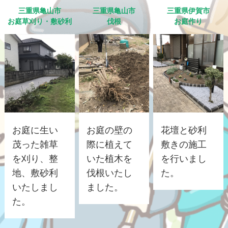
三重県亀山市
三重県亀山市
三重県伊賀市
お庭草刈り・敷砂利
伐根
お庭作り
お庭に生い
お庭の壁の
花壇と砂利
茂った雑草
際に植えて
敷きの施工
を刈り、整
いた植木を
を行いまし
地、敷砂利
伐根いたし
た。
いたしまし
ました。
た。