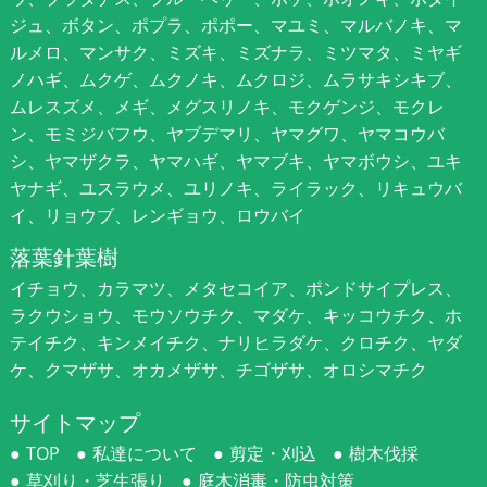
ジュ、ボタン、ポプラ、ポポー、マユミ、マルバノキ、マ
ルメロ、マンサク、ミズキ、ミズナラ、ミツマタ、ミヤギ
ノハギ、ムクゲ、ムクノキ、ムクロジ、ムラサキシキブ、
ムレスズメ、メギ、メグスリノキ、モクゲンジ、モクレ
ン、モミジバフウ、ヤブデマリ、ヤマグワ、ヤマコウバ
シ、ヤマザクラ、ヤマハギ、ヤマブキ、ヤマボウシ、ユキ
ヤナギ、ユスラウメ、ユリノキ、ライラック、リキュウバ
イ、リョウブ、レンギョウ、ロウバイ
落葉針葉樹
イチョウ、カラマツ、メタセコイア、ポンドサイプレス、
ラクウショウ、モウソウチク、マダケ、キッコウチク、ホ
テイチク、キンメイチク、ナリヒラダケ、クロチク、ヤダ
ケ、クマザサ、オカメザサ、チゴザサ、オロシマチク
サイトマップ
TOP
私達について
剪定・刈込
樹木伐採
草刈り・芝生張り
庭木消毒・防虫対策