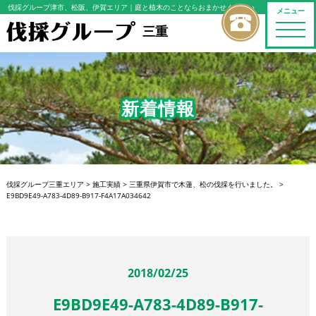
伐採グループ津市、松阪、伊賀エリア
｜庭と植木のことならおまかせください
メニュー
toggle
三重
naviga
新着情報
伐採グループ三重エリア
>
施工実績
>
三重県伊賀市で木蓮、松の伐採を行いました。
>
E9BD9E49-A783-4D89-B917-F4A17A034642
2018/02/25
E9BD9E49-A783-4D89-B917-