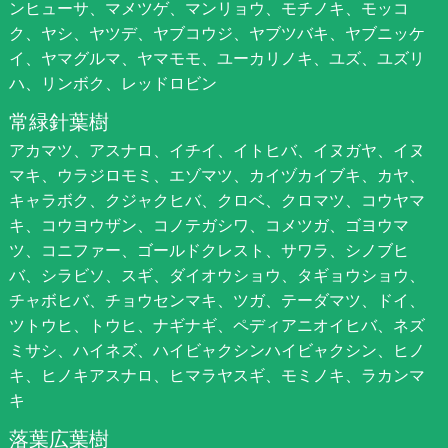
ンヒューサ、マメツゲ、マンリョウ、モチノキ、モッコ
ク、ヤシ、ヤツデ、ヤブコウジ、ヤブツバキ、ヤブニッケ
イ、ヤマグルマ、ヤマモモ、ユーカリノキ、ユズ、ユズリ
ハ、リンボク、レッドロビン
常緑針葉樹
アカマツ、アスナロ、イチイ、イトヒバ、イヌガヤ、イヌ
マキ、ウラジロモミ、エゾマツ、カイヅカイブキ、カヤ、
キャラボク、クジャクヒバ、クロベ、クロマツ、コウヤマ
キ、コウヨウザン、コノテガシワ、コメツガ、ゴヨウマ
ツ、コニファー、ゴールドクレスト、サワラ、シノブヒ
バ、シラビソ、スギ、ダイオウショウ、タギョウショウ、
チャボヒバ、チョウセンマキ、ツガ、テーダマツ、ドイ、
ツトウヒ、トウヒ、ナギナギ、ペディアニオイヒバ、ネズ
ミサシ、ハイネズ、ハイビャクシンハイビャクシン、ヒノ
キ、ヒノキアスナロ、ヒマラヤスギ、モミノキ、ラカンマ
キ
落葉広葉樹