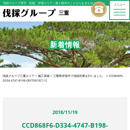
伐採グループ津市、松阪、伊賀エリア
｜庭と植木のことならおまかせください
メニュー
toggle
三重
naviga
新着情報
伐採グループ三重エリア
>
施工実績
>
三重県伊賀市で伐採作業を行いました。
>
CCD868F6-
D334-4747-B198-DEF7E876C11C
2018/11/19
CCD868F6-D334-4747-B198-