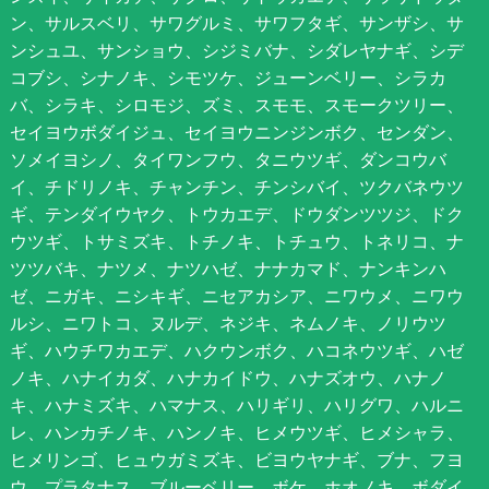
ン、サルスベリ、サワグルミ、サワフタギ、サンザシ、サ
ンシュユ、サンショウ、シジミバナ、シダレヤナギ、シデ
コブシ、シナノキ、シモツケ、ジューンベリー、シラカ
バ、シラキ、シロモジ、ズミ、スモモ、スモークツリー、
セイヨウボダイジュ、セイヨウニンジンボク、センダン、
ソメイヨシノ、タイワンフウ、タニウツギ、ダンコウバ
イ、チドリノキ、チャンチン、チンシバイ、ツクバネウツ
ギ、テンダイウヤク、トウカエデ、ドウダンツツジ、ドク
ウツギ、トサミズキ、トチノキ、トチュウ、トネリコ、ナ
ツツバキ、ナツメ、ナツハゼ、ナナカマド、ナンキンハ
ゼ、ニガキ、ニシキギ、ニセアカシア、ニワウメ、ニワウ
ルシ、ニワトコ、ヌルデ、ネジキ、ネムノキ、ノリウツ
ギ、ハウチワカエデ、ハクウンボク、ハコネウツギ、ハゼ
ノキ、ハナイカダ、ハナカイドウ、ハナズオウ、ハナノ
キ、ハナミズキ、ハマナス、ハリギリ、ハリグワ、ハルニ
レ、ハンカチノキ、ハンノキ、ヒメウツギ、ヒメシャラ、
ヒメリンゴ、ヒュウガミズキ、ビヨウヤナギ、ブナ、フヨ
ウ、プラタナス、ブルーベリー、ボケ、ホオノキ、ボダイ