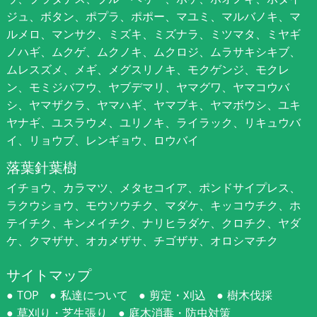
ジュ、ボタン、ポプラ、ポポー、マユミ、マルバノキ、マ
ルメロ、マンサク、ミズキ、ミズナラ、ミツマタ、ミヤギ
ノハギ、ムクゲ、ムクノキ、ムクロジ、ムラサキシキブ、
ムレスズメ、メギ、メグスリノキ、モクゲンジ、モクレ
ン、モミジバフウ、ヤブデマリ、ヤマグワ、ヤマコウバ
シ、ヤマザクラ、ヤマハギ、ヤマブキ、ヤマボウシ、ユキ
ヤナギ、ユスラウメ、ユリノキ、ライラック、リキュウバ
イ、リョウブ、レンギョウ、ロウバイ
落葉針葉樹
イチョウ、カラマツ、メタセコイア、ポンドサイプレス、
ラクウショウ、モウソウチク、マダケ、キッコウチク、ホ
テイチク、キンメイチク、ナリヒラダケ、クロチク、ヤダ
ケ、クマザサ、オカメザサ、チゴザサ、オロシマチク
サイトマップ
TOP
私達について
剪定・刈込
樹木伐採
草刈り・芝生張り
庭木消毒・防虫対策