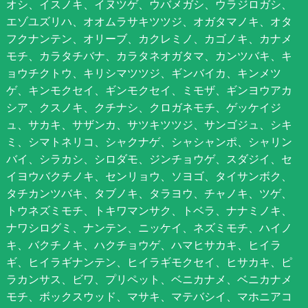
オシ、イスノキ、イヌツゲ、ウバメガシ、ウラジロガシ、
エゾユズリハ、オオムラサキツツジ、オガタマノキ、オタ
フクナンテン、オリーブ、カクレミノ、カゴノキ、カナメ
モチ、カラタチバナ、カラタネオガタマ、カンツバキ、キ
ョウチクトウ、キリシマツツジ、ギンバイカ、キンメツ
ゲ、キンモクセイ、ギンモクセイ、ミモザ、ギンヨウアカ
シア、クスノキ、クチナシ、クロガネモチ、ゲッケイジ
ュ、サカキ、サザンカ、サツキツツジ、サンゴジュ、シキ
ミ、シマトネリコ、シャクナゲ、シャシャンポ、シャリン
バイ、シラカシ、シロダモ、ジンチョウゲ、スダジイ、セ
イヨウバクチノキ、センリョウ、ソヨゴ、タイサンボク、
タチカンツバキ、タブノキ、タラヨウ、チャノキ、ツゲ、
トウネズミモチ、トキワマンサク、トベラ、ナナミノキ、
ナワシログミ、ナンテン、ニッケイ、ネズミモチ、ハイノ
キ、バクチノキ、ハクチョウゲ、ハマヒサカキ、ヒイラ
ギ、ヒイラギナンテン、ヒイラギモクセイ、ヒサカキ、ピ
ラカンサス、ビワ、プリペット、ベニカナメ、ベニカナメ
モチ、ボックスウッド、マサキ、マテバシイ、マホニアコ