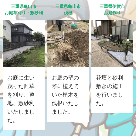
三重県亀山市
三重県亀山市
三重県伊賀市
お庭草刈り・敷砂利
伐根
お庭作り
お庭に生い
お庭の壁の
花壇と砂利
茂った雑草
際に植えて
敷きの施工
を刈り、整
いた植木を
を行いまし
地、敷砂利
伐根いたし
た。
いたしまし
ました。
た。