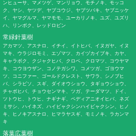
ンヒューサ、マメツゲ、マンリョウ、モチノキ、モッコ
ク、ヤシ、ヤツデ、ヤブコウジ、ヤブツバキ、ヤブニッケ
イ、ヤマグルマ、ヤマモモ、ユーカリノキ、ユズ、ユズリ
ハ、リンボク、レッドロビン
常緑針葉樹
アカマツ、アスナロ、イチイ、イトヒバ、イヌガヤ、イヌ
マキ、ウラジロモミ、エゾマツ、カイヅカイブキ、カヤ、
キャラボク、クジャクヒバ、クロベ、クロマツ、コウヤマ
キ、コウヨウザン、コノテガシワ、コメツガ、ゴヨウマ
ツ、コニファー、ゴールドクレスト、サワラ、シノブヒ
バ、シラビソ、スギ、ダイオウショウ、タギョウショウ、
チャボヒバ、チョウセンマキ、ツガ、テーダマツ、ドイ、
ツトウヒ、トウヒ、ナギナギ、ペディアニオイヒバ、ネズ
ミサシ、ハイネズ、ハイビャクシンハイビャクシン、ヒノ
キ、ヒノキアスナロ、ヒマラヤスギ、モミノキ、ラカンマ
キ
落葉広葉樹