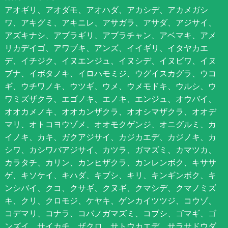
アオギリ、アオダモ、アオハダ、アカシデ、アカメガシ
ワ、アキグミ、アキニレ、アサガラ、アサダ、アジサイ、
アズキナシ、アブラギリ、アブラチャン、アベマキ、アメ
リカデイゴ、アワブキ、アンズ、イイギリ、イタヤカエ
デ、イチジク、イヌエンジュ、イヌシデ、イヌビワ、イヌ
ブナ、イボタノキ、イロハモミジ、ウグイスカグラ、ウコ
ギ、ウチワノキ、ウツギ、ウメ、ウメモドキ、ウルシ、ウ
ワミズザクラ、エゴノキ、エノキ、エンジュ、オウバイ、
オオカメノキ、オオカンザクラ、オオシマザクラ、オオデ
マリ、オトコヨウゾメ、オオモクゲンジ、オニグルミ、カ
イノキ、カキ、ガクアジサイ、カジカエデ、カジノキ、カ
シワ、カシワバアジサイ、カツラ、ガマズミ、カマツカ、
カラタチ、カリン、カンヒザクラ、カンレンボク、キササ
ゲ、キソケイ、キハダ、キブシ、キリ、キンギンボク、キ
ンシバイ、クコ、クサギ、クヌギ、クマシデ、クマノミズ
キ、クリ、クロモジ、ケヤキ、ゲンカイツツジ、コウゾ、
コデマリ、コナラ、コバノガマズミ、コブシ、ゴマギ、ゴ
ンズイ、サイカチ、ザクロ、サトウカエデ、サラサドウダ