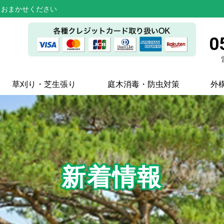
らおまかせください
0
草刈り・芝生張り
庭木消毒・防虫対策
外
新着情報