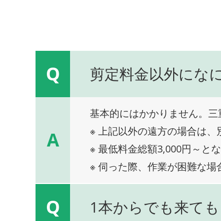
Q
剪定料金以外にな
基本的にはかかりません。三
※ 上記以外の遠方の場合は
A
※ 最低料金総額3,000円～と
※ 伺った際、作業が困難な場
Q
1本からでも来ても