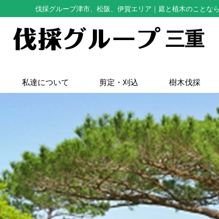
伐採グループ津市、松阪、伊賀エリア
｜庭と植木のことな
三重
私達について
剪定・刈込
樹木伐採