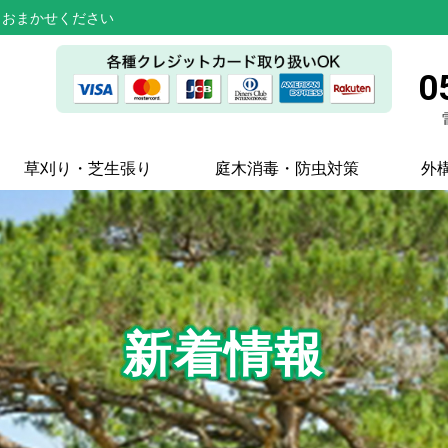
らおまかせください
0
草刈り・芝生張り
庭木消毒・防虫対策
外
新着情報