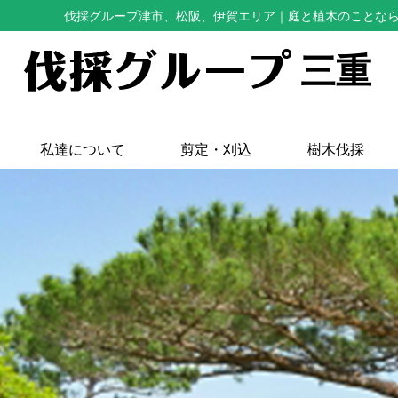
伐採グループ津市、松阪、伊賀エリア
｜庭と植木のことな
三重
私達について
剪定・刈込
樹木伐採