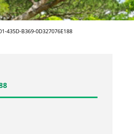
01-435D-B369-0D327076E188
88