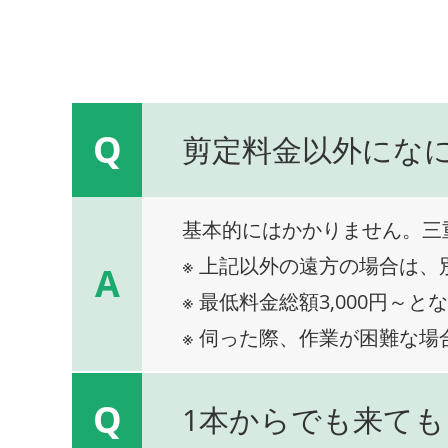
Q
剪定料金以外にな
基本的にはかかりません。三
※ 上記以外の遠方の場合は
A
※ 最低料金総額3,000円～と
※ 伺った際、作業が困難な場
Q
1本からでも来ても