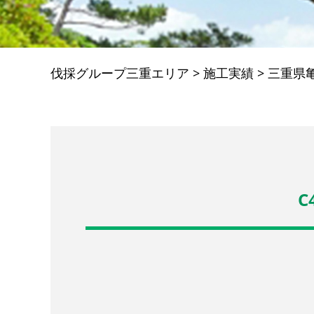
伐採グループ三重エリア
>
施工実績
>
三重県
C