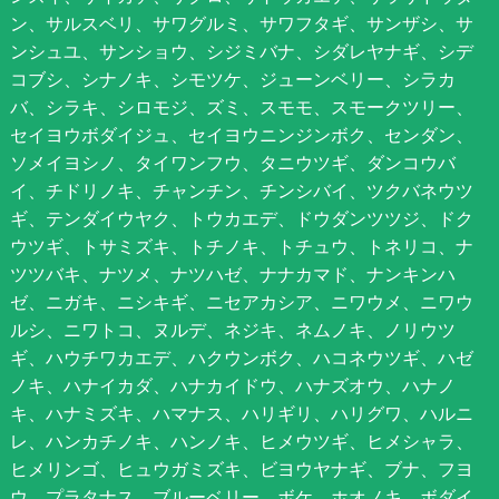
ン、サルスベリ、サワグルミ、サワフタギ、サンザシ、サ
ンシュユ、サンショウ、シジミバナ、シダレヤナギ、シデ
コブシ、シナノキ、シモツケ、ジューンベリー、シラカ
バ、シラキ、シロモジ、ズミ、スモモ、スモークツリー、
セイヨウボダイジュ、セイヨウニンジンボク、センダン、
ソメイヨシノ、タイワンフウ、タニウツギ、ダンコウバ
イ、チドリノキ、チャンチン、チンシバイ、ツクバネウツ
ギ、テンダイウヤク、トウカエデ、ドウダンツツジ、ドク
ウツギ、トサミズキ、トチノキ、トチュウ、トネリコ、ナ
ツツバキ、ナツメ、ナツハゼ、ナナカマド、ナンキンハ
ゼ、ニガキ、ニシキギ、ニセアカシア、ニワウメ、ニワウ
ルシ、ニワトコ、ヌルデ、ネジキ、ネムノキ、ノリウツ
ギ、ハウチワカエデ、ハクウンボク、ハコネウツギ、ハゼ
ノキ、ハナイカダ、ハナカイドウ、ハナズオウ、ハナノ
キ、ハナミズキ、ハマナス、ハリギリ、ハリグワ、ハルニ
レ、ハンカチノキ、ハンノキ、ヒメウツギ、ヒメシャラ、
ヒメリンゴ、ヒュウガミズキ、ビヨウヤナギ、ブナ、フヨ
ウ、プラタナス、ブルーベリー、ボケ、ホオノキ、ボダイ