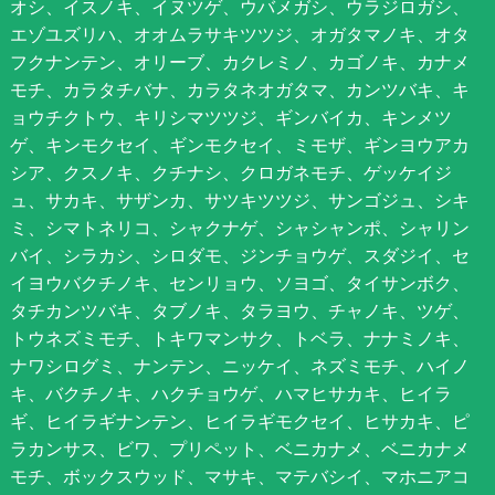
オシ、イスノキ、イヌツゲ、ウバメガシ、ウラジロガシ、
エゾユズリハ、オオムラサキツツジ、オガタマノキ、オタ
フクナンテン、オリーブ、カクレミノ、カゴノキ、カナメ
モチ、カラタチバナ、カラタネオガタマ、カンツバキ、キ
ョウチクトウ、キリシマツツジ、ギンバイカ、キンメツ
ゲ、キンモクセイ、ギンモクセイ、ミモザ、ギンヨウアカ
シア、クスノキ、クチナシ、クロガネモチ、ゲッケイジ
ュ、サカキ、サザンカ、サツキツツジ、サンゴジュ、シキ
ミ、シマトネリコ、シャクナゲ、シャシャンポ、シャリン
バイ、シラカシ、シロダモ、ジンチョウゲ、スダジイ、セ
イヨウバクチノキ、センリョウ、ソヨゴ、タイサンボク、
タチカンツバキ、タブノキ、タラヨウ、チャノキ、ツゲ、
トウネズミモチ、トキワマンサク、トベラ、ナナミノキ、
ナワシログミ、ナンテン、ニッケイ、ネズミモチ、ハイノ
キ、バクチノキ、ハクチョウゲ、ハマヒサカキ、ヒイラ
ギ、ヒイラギナンテン、ヒイラギモクセイ、ヒサカキ、ピ
ラカンサス、ビワ、プリペット、ベニカナメ、ベニカナメ
モチ、ボックスウッド、マサキ、マテバシイ、マホニアコ