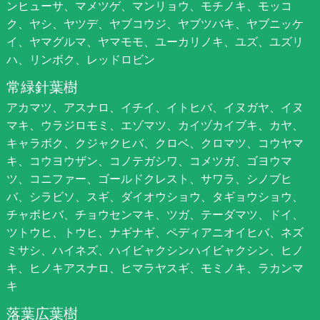
ンヒューサ、マメツゲ、マンリョウ、モチノキ、モッコ
ク、ヤシ、ヤツデ、ヤブコウジ、ヤブツバキ、ヤブニッケ
イ、ヤマグルマ、ヤマモモ、ユーカリノキ、ユズ、ユズリ
ハ、リンボク、レッドロビン
常緑針葉樹
アカマツ、アスナロ、イチイ、イトヒバ、イヌガヤ、イヌ
マキ、ウラジロモミ、エゾマツ、カイヅカイブキ、カヤ、
キャラボク、クジャクヒバ、クロベ、クロマツ、コウヤマ
キ、コウヨウザン、コノテガシワ、コメツガ、ゴヨウマ
ツ、コニファー、ゴールドクレスト、サワラ、シノブヒ
バ、シラビソ、スギ、ダイオウショウ、タギョウショウ、
チャボヒバ、チョウセンマキ、ツガ、テーダマツ、ドイ、
ツトウヒ、トウヒ、ナギナギ、ペディアニオイヒバ、ネズ
ミサシ、ハイネズ、ハイビャクシンハイビャクシン、ヒノ
キ、ヒノキアスナロ、ヒマラヤスギ、モミノキ、ラカンマ
キ
落葉広葉樹