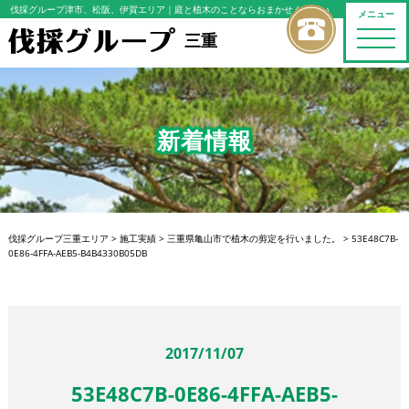
伐採グループ津市、松阪、伊賀エリア
｜庭と植木のことならおまかせください
メニュー
toggle
三重
naviga
新着情報
伐採グループ三重エリア
>
施工実績
>
三重県亀山市で植木の剪定を行いました。
>
53E48C7B-
0E86-4FFA-AEB5-B4B4330B05DB
2017/11/07
53E48C7B-0E86-4FFA-AEB5-