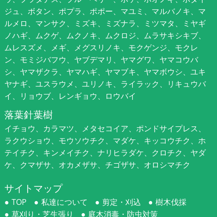
ジュ、ボタン、ポプラ、ポポー、マユミ、マルバノキ、マ
ルメロ、マンサク、ミズキ、ミズナラ、ミツマタ、ミヤギ
ノハギ、ムクゲ、ムクノキ、ムクロジ、ムラサキシキブ、
ムレスズメ、メギ、メグスリノキ、モクゲンジ、モクレ
ン、モミジバフウ、ヤブデマリ、ヤマグワ、ヤマコウバ
シ、ヤマザクラ、ヤマハギ、ヤマブキ、ヤマボウシ、ユキ
ヤナギ、ユスラウメ、ユリノキ、ライラック、リキュウバ
イ、リョウブ、レンギョウ、ロウバイ
落葉針葉樹
イチョウ、カラマツ、メタセコイア、ポンドサイプレス、
ラクウショウ、モウソウチク、マダケ、キッコウチク、ホ
テイチク、キンメイチク、ナリヒラダケ、クロチク、ヤダ
ケ、クマザサ、オカメザサ、チゴザサ、オロシマチク
サイトマップ
TOP
私達について
剪定・刈込
樹木伐採
草刈り・芝生張り
庭木消毒・防虫対策