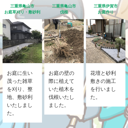
三重県亀山市
三重県亀山市
三重県伊賀市
お庭草刈り・敷砂利
伐根
お庭作り
お庭に生い
お庭の壁の
花壇と砂利
茂った雑草
際に植えて
敷きの施工
を刈り、整
いた植木を
を行いまし
地、敷砂利
伐根いたし
た。
いたしまし
ました。
た。