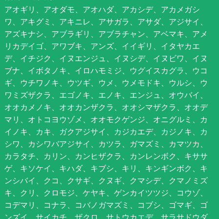
アオギリ、アオダモ、アオハダ、アカシデ、アカメガシ
ワ、アキグミ、アキニレ、アサガラ、アサダ、アジサイ、
アズキナシ、アブラギリ、アブラチャン、アベマキ、アメ
リカデイゴ、アワブキ、アンズ、イイギリ、イタヤカエ
デ、イチジク、イヌエンジュ、イヌシデ、イヌビワ、イヌ
ブナ、イボタノキ、イロハモミジ、ウグイスカグラ、ウコ
ギ、ウチワノキ、ウツギ、ウメ、ウメモドキ、ウルシ、ウ
ワミズザクラ、エゴノキ、エノキ、エンジュ、オウバイ、
オオカメノキ、オオカンザクラ、オオシマザクラ、オオデ
マリ、オトコヨウゾメ、オオモクゲンジ、オニグルミ、カ
イノキ、カキ、ガクアジサイ、カジカエデ、カジノキ、カ
シワ、カシワバアジサイ、カツラ、ガマズミ、カマツカ、
カラタチ、カリン、カンヒザクラ、カンレンボク、キササ
ゲ、キソケイ、キハダ、キブシ、キリ、キンギンボク、キ
ンシバイ、クコ、クサギ、クヌギ、クマシデ、クマノミズ
キ、クリ、クロモジ、ケヤキ、ゲンカイツツジ、コウゾ、
コデマリ、コナラ、コバノガマズミ、コブシ、ゴマギ、ゴ
ンズイ、サイカチ、ザクロ、サトウカエデ、サラサドウダ