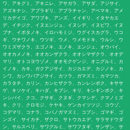
ワ、アキグミ、アキニレ、アサガラ、アサダ、アジサイ、
アズキナシ、アブラギリ、アブラチャン、アベマキ、アメ
リカデイゴ、アワブキ、アンズ、イイギリ、イタヤカエ
デ、イチジク、イヌエンジュ、イヌシデ、イヌビワ、イヌ
ブナ、イボタノキ、イロハモミジ、ウグイスカグラ、ウコ
ギ、ウチワノキ、ウツギ、ウメ、ウメモドキ、ウルシ、ウ
ワミズザクラ、エゴノキ、エノキ、エンジュ、オウバイ、
オオカメノキ、オオカンザクラ、オオシマザクラ、オオデ
マリ、オトコヨウゾメ、オオモクゲンジ、オニグルミ、カ
イノキ、カキ、ガクアジサイ、カジカエデ、カジノキ、カ
シワ、カシワバアジサイ、カツラ、ガマズミ、カマツカ、
カラタチ、カリン、カンヒザクラ、カンレンボク、キササ
ゲ、キソケイ、キハダ、キブシ、キリ、キンギンボク、キ
ンシバイ、クコ、クサギ、クヌギ、クマシデ、クマノミズ
キ、クリ、クロモジ、ケヤキ、ゲンカイツツジ、コウゾ、
コデマリ、コナラ、コバノガマズミ、コブシ、ゴマギ、ゴ
ンズイ、サイカチ、ザクロ、サトウカエデ、サラサドウダ
ン、サルスベリ、サワグルミ、サワフタギ、サンザシ、サ