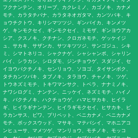
フクナンテン、オリーブ、カクレミノ、カゴノキ、カナメ
モチ、カラタチバナ、カラタネオガタマ、カンツバキ、キ
ョウチクトウ、キリシマツツジ、ギンバイカ、キンメツ
ゲ、キンモクセイ、ギンモクセイ、ミモザ、ギンヨウアカ
シア、クスノキ、クチナシ、クロガネモチ、ゲッケイジ
ュ、サカキ、サザンカ、サツキツツジ、サンゴジュ、シキ
ミ、シマトネリコ、シャクナゲ、シャシャンポ、シャリン
バイ、シラカシ、シロダモ、ジンチョウゲ、スダジイ、セ
イヨウバクチノキ、センリョウ、ソヨゴ、タイサンボク、
タチカンツバキ、タブノキ、タラヨウ、チャノキ、ツゲ、
トウネズミモチ、トキワマンサク、トベラ、ナナミノキ、
ナワシログミ、ナンテン、ニッケイ、ネズミモチ、ハイノ
キ、バクチノキ、ハクチョウゲ、ハマヒサカキ、ヒイラ
ギ、ヒイラギナンテン、ヒイラギモクセイ、ヒサカキ、ピ
ラカンサス、ビワ、プリペット、ベニカナメ、ベニカナメ
モチ、ボックスウッド、マサキ、マテバシイ、マホニアコ
ンヒューサ、マメツゲ、マンリョウ、モチノキ、モッコ
ク、ヤシ、ヤツデ、ヤブコウジ、ヤブツバキ、ヤブニッケ