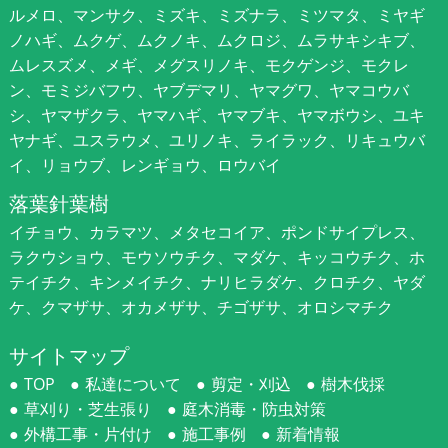
ルメロ、マンサク、ミズキ、ミズナラ、ミツマタ、ミヤギ
ノハギ、ムクゲ、ムクノキ、ムクロジ、ムラサキシキブ、
ムレスズメ、メギ、メグスリノキ、モクゲンジ、モクレ
ン、モミジバフウ、ヤブデマリ、ヤマグワ、ヤマコウバ
シ、ヤマザクラ、ヤマハギ、ヤマブキ、ヤマボウシ、ユキ
ヤナギ、ユスラウメ、ユリノキ、ライラック、リキュウバ
イ、リョウブ、レンギョウ、ロウバイ
落葉針葉樹
イチョウ、カラマツ、メタセコイア、ポンドサイプレス、
ラクウショウ、モウソウチク、マダケ、キッコウチク、ホ
テイチク、キンメイチク、ナリヒラダケ、クロチク、ヤダ
ケ、クマザサ、オカメザサ、チゴザサ、オロシマチク
サイトマップ
TOP
私達について
剪定・刈込
樹木伐採
草刈り・芝生張り
庭木消毒・防虫対策
外構工事・片付け
施工事例
新着情報