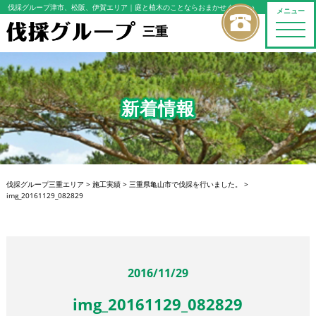
伐採グループ津市、松阪、伊賀エリア
｜庭と植木のことならおまかせください
メニュー
toggle
三重
naviga
新着情報
伐採グループ三重エリア
>
施工実績
>
三重県亀山市で伐採を行いました。
>
img_20161129_082829
2016/11/29
img_20161129_082829