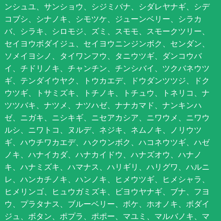
ンシュユ、サンショウ、シジミバナ、シダレヤナギ、シデ
コブシ、シナノキ、シモツケ、ジューンベリー、シラカ
バ、シラキ、シロモジ、ズミ、スモモ、スモークツリー、
セイヨウボダイジュ、セイヨウニンジンボク、センダン、
ソメイヨシノ、タイワンフウ、タニウツギ、ダンコウバ
イ、チドリノキ、チャンチン、チンシバイ、ツクバネウツ
ギ、テンダイウヤク、トウカエデ、ドウダンツツジ、ドク
ウツギ、トサミズキ、トチノキ、トチュウ、トネリコ、ナ
ツツバキ、ナツメ、ナツハゼ、ナナカマド、ナンキンハ
ゼ、ニガキ、ニシキギ、ニセアカシア、ニワウメ、ニワウ
ルシ、ニワトコ、ヌルデ、ネジキ、ネムノキ、ノリウツ
ギ、ハウチワカエデ、ハクウンボク、ハコネウツギ、ハゼ
ノキ、ハナイカダ、ハナカイドウ、ハナズオウ、ハナノ
キ、ハナミズキ、ハマナス、ハリギリ、ハリグワ、ハルニ
レ、ハンカチノキ、ハンノキ、ヒメウツギ、ヒメシャラ、
ヒメリンゴ、ヒュウガミズキ、ビヨウヤナギ、ブナ、フヨ
ウ、プラタナス、ブルーベリー、ボケ、ホオノキ、ボダイ
ジュ、ボタン、ポプラ、ポポー、マユミ、マルバノキ、マ